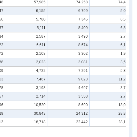
48
57,985
74,258
74,445
47
6,155
6,799
5,025
66
5,780
7,346
6,541
67
5,111
8,409
6,874
34
2,587
3,490
2,769
22
5,611
8,574
6,157
72
2,103
3,302
1,928
38
2,023
3,081
3,576
09
4,722
7,291
5,835
63
7,467
9,023
11,252
78
3,193
4,697
3,725
57
2,714
3,558
2,751
96
10,520
8,690
18,014
29
30,843
24,312
28,886
13
18,718
22,442
28,126
16
12,125
1,869
760