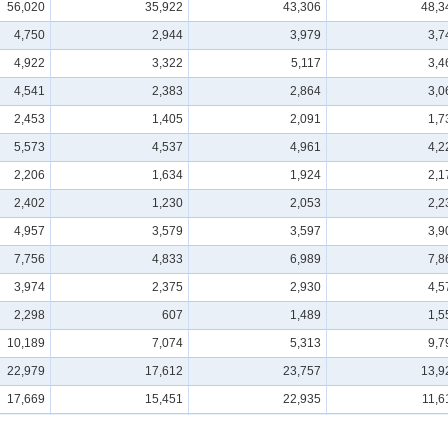
56,020
35,922
43,306
48,3
4,750
2,944
3,979
3,7
4,922
3,322
5,117
3,4
4,541
2,383
2,864
3,0
2,453
1,405
2,091
1,7
5,573
4,537
4,961
4,2
2,206
1,634
1,924
2,1
2,402
1,230
2,053
2,2
4,957
3,579
3,597
3,9
7,756
4,833
6,989
7,8
3,974
2,375
2,930
4,5
2,298
607
1,489
1,5
10,189
7,074
5,313
9,7
22,979
17,612
23,757
13,9
17,669
15,451
22,935
11,6
5,311
2,161
822
2,3