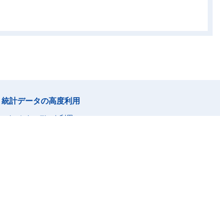
01
16,362
24,974
16,984
35
7,452
11,020
8,744
11
3,517
3,564
4,248
68
2,297
5,436
729
86
3,097
4,954
3,263
42
6,011
14,779
11,265
10
1,358
6,340
3,087
01
268
560
1,037
統計データの高度利用
75
550
2,230
975
ミクロデータ利用
30
1,453
2,829
3,011
統計データの自動取得
09
1,995
1,966
2,565
統計関連情報
17
386
854
591
73
8,990
11,062
14,068
統計に用いる分類・用語
市区町村名・コード
-
-
145
-
調査項目
18
4,669
5,472
6,415
調査計画／点検・評価結果
76
1,153
1,057
1,319
行政記録情報等を活用している統計