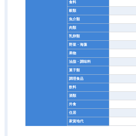
食料
穀類
魚介類
肉類
乳卵類
野菜・海藻
果物
油脂・調味料
菓子類
調理食品
飲料
酒類
外食
住居
家賃地代
設備修繕・維持