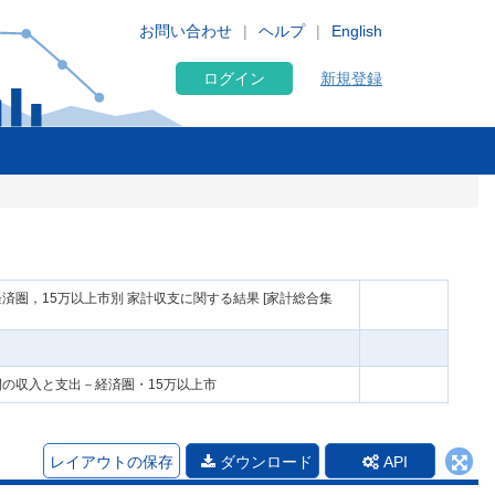
お問い合わせ
ヘルプ
English
ログイン
新規登録
済圏，15万以上市別 家計収支に関する結果 [家計総合集
月間の収入と支出－経済圏・15万以上市
レイアウトの保存
ダウンロード
API