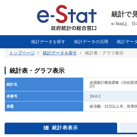
メ
イ
ン
統計で
コ
ン
テ
e-Stat
ン
ツ
に
移
統計データを探す
統計データの活用
統計デー
動
トップページ
統計データを探す
統計表・グラフ表示
統計表・グラフ表示
全国家計構造調査（旧全国消費
統計名
計]
表番号
19-0-1
表題
経済圏・15万以上市，世帯区
統計表表示