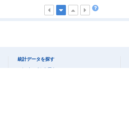
16,859
17,412
12,771
11,6
7,358
6,451
5,165
4,9
3,211
3,417
3,577
2,4
2,624
3,199
1,853
1,8
3,666
4,345
2,177
2,3
6,838
2,866
5,472
3,1
2,149
160
3,116
4
345
24
294
3
統計データを探す
521
52
62
すべてから探す
1,695
1,594
845
1,0
データベースから探す
1,748
ファイルから探す
931
944
1,1
分野から探す
380
105
212
2
組織から探す
9,035
6,106
4,134
4,8
14
-
-
統計データの活用
3,924
2,702
1,993
1,5
グラフ(統計ダッシュボード)
1,421
407
623
8
時系列表(統計ダッシュボード)