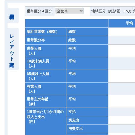
世帯区分４区分
地域区分（経済圏・15万
平均
集計世帯数（概数）
総数
レイアウト設定
世帯数分布
総数
世帯人員
平均
【人】
18歳未満人員
平均
【人】
65歳以上人員
平均
【人】
有業人員
平均
【人】
世帯主の年齢
平均
【歳】
1世帯当たり1か月間の
支払
収入と支出
実支出
【円】
消費支出