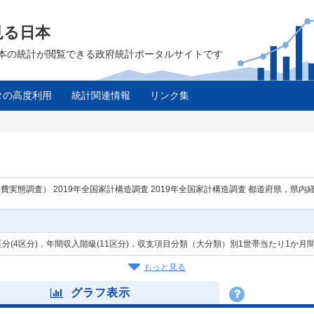
見る日本
は、日本の統計が閲覧できる政府統計ポータルサイトです
タの高度利用
統計関連情報
リンク集
実態調査） 2019年全国家計構造調査 2019年全国家計構造調査 都道府県，県内経
分(4区分)，年間収入階級(11区分)，収支項目分類（大分類）別1世帯当たり1か
もっと見る
グラフ表示