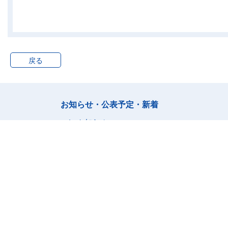
光熱・水道
電気代
ガス代
他の光熱
戻る
上下水道料
家具・家事用品
家庭用耐久財
室内装備・装飾品
お知らせ・公表予定・新着
寝具類
お知らせ
家事雑貨
公表予定
新着情報
家事用消耗品
ランキング
家事サービス
被服及び履物
和服
洋服
シャツ・セーター類