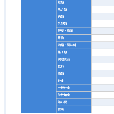
穀類
魚介類
肉類
乳卵類
野菜・海藻
果物
油脂・調味料
菓子類
調理食品
飲料
酒類
外食
一般外食
学校給食
賄い費
住居