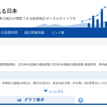
見る日本
は、日本の統計が閲覧できる政府統計ポータルサイトです
タの高度利用
統計関連情報
リンク集
実態調査） 2019年全国家計構造調査 2019年全国家計構造調査 都道府県，県内経
，年間収入階級(44区分)，曜日(12区分)，収支項目分類（中分類）別1世帯当たり
もっと見る
グラフ表示