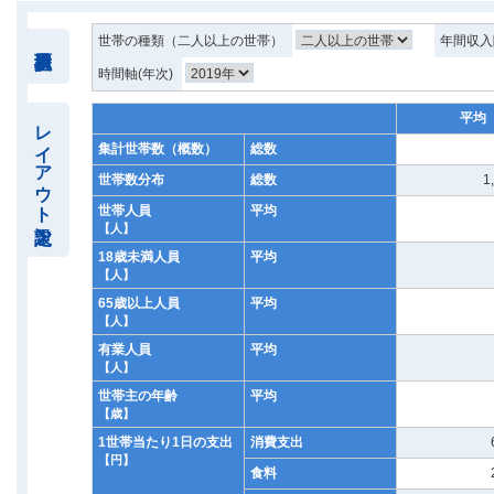
世帯の種類（二人以上の世帯）
年間収入
時間軸(年次)
平均
レイアウト設定
集計世帯数（概数）
総数
世帯数分布
総数
1
世帯人員
平均
【人】
18歳未満人員
平均
【人】
65歳以上人員
平均
【人】
有業人員
平均
【人】
世帯主の年齢
平均
【歳】
1世帯当たり1日の支出
消費支出
【円】
食料