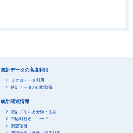
-
-
-
-
52
615.07
289.12
63.99
54
13.67
190.69
11.24
98
601.40
98.43
52.75
24
90.99
110.82
139.56
-
-
-
-
-
-
-
-
24
90.99
110.82
139.56
-
-
-
-
統計データの高度利用
09
197.93
222.24
209.47
ミクロデータ利用
53
24.18
38.47
45.47
統計データの自動取得
18
17.44
28.38
15.30
統計関連情報
86
3.38
8.33
28.84
50
3.36
1.76
1.33
統計に用いる分類・用語
市区町村名・コード
83
7.03
12.27
4.71
調査項目
39
12.94
11.58
8.24