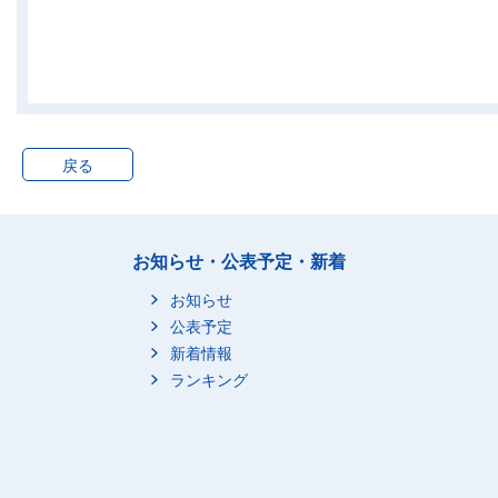
家賃地代
設備修繕・維持
設備材料
工事その他のサービス
光熱・水道
戻る
電気代
ガス代
他の光熱
上下水道料
お知らせ・公表予定・新着
家具・家事用品
お知らせ
家庭用耐久財
公表予定
新着情報
家事用耐久財
ランキング
冷暖房用器具
一般家具
室内装備・装飾品
寝具類