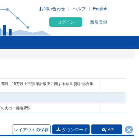
お問い合わせ
ヘルプ
English
ログイン
新規登録
済圏，15万以上市別 家計収支に関する結果 [家計総合集
1日の支出－都道府県
レイアウトの保存
ダウンロード
API