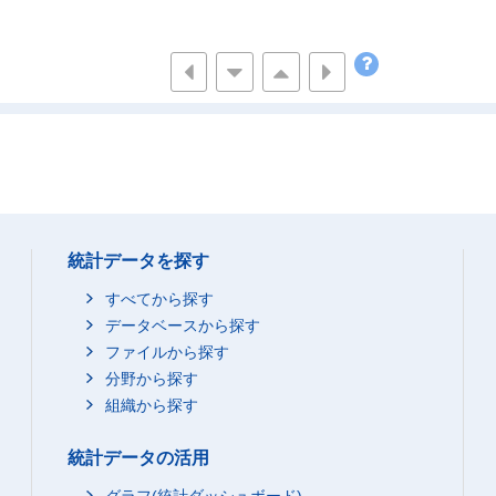
-
-
-
210.42
270.77
173.23
168.
50.04
65.59
70.70
40.
160.38
205.18
102.53
127.
141.74
105.31
85.89
91.
-
-
-
-
-
-
141.74
105.31
85.89
91.
-
-
-
統計データを探す
292.69
241.22
201.10
377.
すべてから探す
89.17
68.41
20.58
213.
データベースから探す
34.30
ファイルから探す
19.61
15.40
20.
分野から探す
43.69
37.59
1.54
145.
組織から探す
11.18
11.22
3.64
47.
13.89
8.59
13.60
6.
統計データの活用
20.39
10.82
12.25
9.