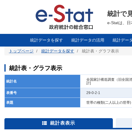
メ
イ
ン
統計で
コ
ン
テ
e-Stat
ン
ツ
に
移
統計データを探す
統計データの活用
統計デー
動
トップページ
統計データを探す
統計表・グラフ表示
統計表・グラフ表示
全国家計構造調査（旧全国消費
統計名
計]
表番号
29-0-2-1
表題
世帯の種類(二人以上の世帯)
統計表表示