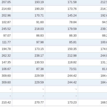
207.05
193.19
171.58
212.
214.60
190.20
173.76
214.
202.96
170.71
145.24
192.
102.87
91.60
78.84
94.
245.52
218.03
179.59
239.
97.07
86.83
86.30
88.
111.77
97.98
85.81
100.
194.78
173.15
150.35
174.
262.32
238.17
212.98
244.
147.35
130.53
118.82
131.
106.67
87.38
73.51
81.
309.60
229.59
244.42
184.
309.60
229.59
244.42
184.
-
-
-
-
-
-
210.42
270.77
173.23
168.