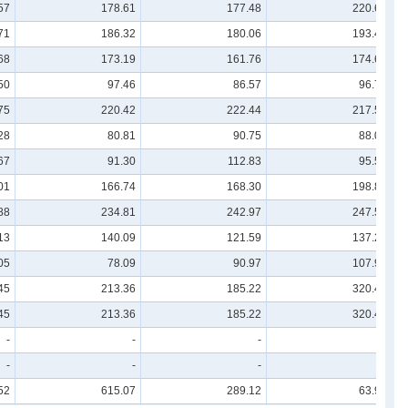
57
178.61
177.48
220.67
71
186.32
180.06
193.41
68
173.19
161.76
174.62
50
97.46
86.57
96.70
75
220.42
222.44
217.55
28
80.81
90.75
88.00
67
91.30
112.83
95.51
01
166.74
168.30
198.86
88
234.81
242.97
247.55
13
140.09
121.59
137.20
05
78.09
90.97
107.94
45
213.36
185.22
320.44
45
213.36
185.22
320.44
-
-
-
-
-
-
-
-
52
615.07
289.12
63.99