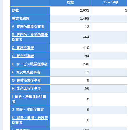
総数
15～19歳
総数
2,633
30
就業者総数
1,498
9
A_管理的職業従事者
13
-
B_専門的・技術的職業
464
-
従事者
C_事務従事者
410
2
D_販売従事者
94
1
E_サービス職業従事者
230
1
F_保安職業従事者
12
1
G_農林漁業従事者
9
-
H_生産工程従事者
56
2
I_輸送・機械運転従事
8
-
者
J_建設・採掘従事者
6
-
K_運搬・清掃・包装等
10
-
従事者