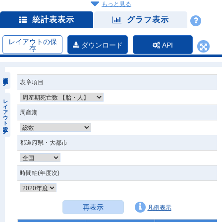
もっと見る
統計表表示
グラフ表示
レイアウトの保
ダウンロード
API
存
表章項目
レイアウト設定
周産期
都道府県・大都市
時間軸(年度次)
再表示
凡例表示