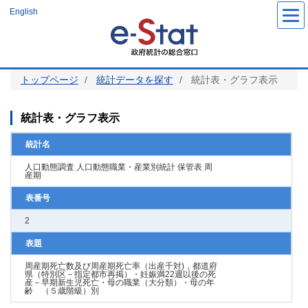
メ
English
イ
ン
コ
ン
テ
ン
ツ
トップページ
統計データを探す
統計表・グラフ表示
に
移
動
統計表・グラフ表示
統計名
人口動態調査 人口動態職業・産業別統計 保管表 周
産期
表番号
2
表題
周産期死亡数及び周産期死亡率（出産千対)，都道府
県（特別区－指定都市再掲）・妊娠満22週以後の死
産－早期新生児死亡・母の職業（大分類）・母の年
齢 （５歳階級）別