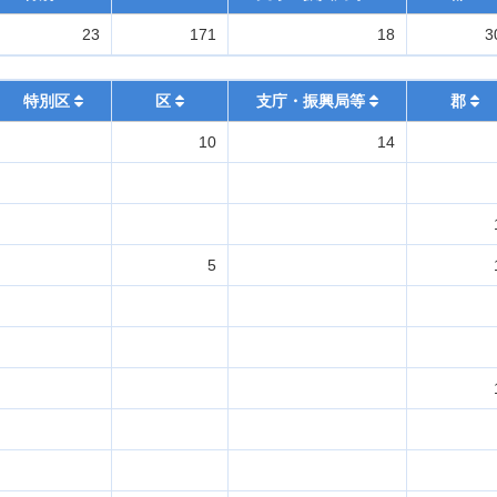
23
171
18
3
特別区
区
支庁・振興局等
郡
10
14
5