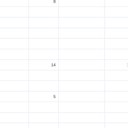
8
14
5