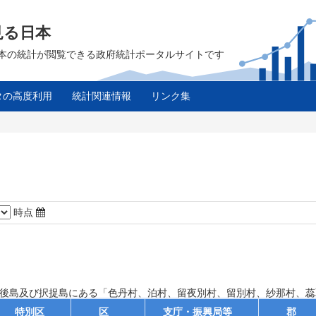
見る日本
は、日本の統計が閲覧できる政府統計ポータルサイトです
タの高度利用
統計関連情報
リンク集
時点
国後島及び択捉島にある「色丹村、泊村、留夜別村、留別村、紗那村、
特別区
区
支庁・振興局等
郡