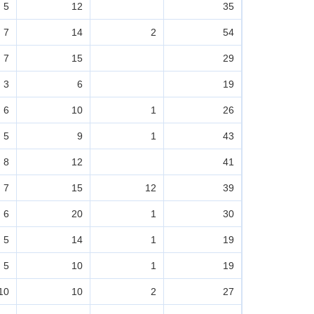
5
12
35
7
14
2
54
7
15
29
3
6
19
6
10
1
26
5
9
1
43
8
12
41
7
15
12
39
6
20
1
30
5
14
1
19
5
10
1
19
10
10
2
27