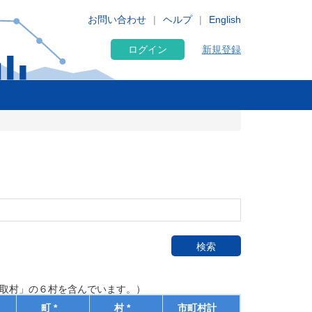
お問い合わせ
ヘルプ
English
ログイン
新規登録
検索
蕊取村」の６村を含んでいます。）
町 *
村 *
市町村計