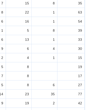
7
15
8
35
8
22
1
63
6
16
1
54
1
5
8
39
6
13
1
33
9
6
4
30
2
4
1
15
5
8
19
7
8
17
5
8
6
27
14
23
35
77
9
19
2
42