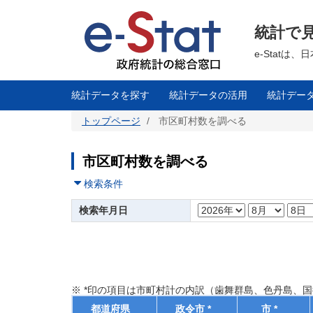
メ
イ
ン
統計で
コ
ン
テ
e-Stat
ン
ツ
に
移
統計データを探す
統計データの活用
統計デー
動
トップページ
市区町村数を調べる
市区町村数を調べる
検索条件
検索年月日
※ *印の項目は市町村計の内訳（歯舞群島、色丹島、
都道府県
政令市 *
市 *