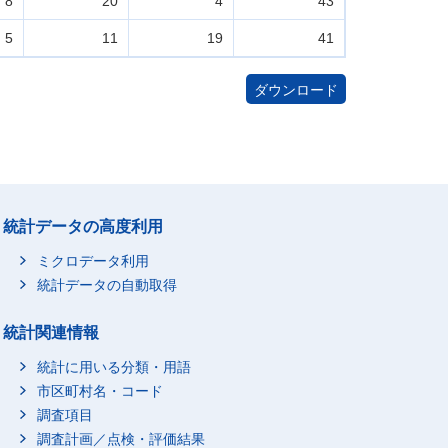
8
20
4
43
5
11
19
41
ダウンロード
統計データの高度利用
ミクロデータ利用
統計データの自動取得
統計関連情報
統計に用いる分類・用語
市区町村名・コード
調査項目
調査計画／点検・評価結果