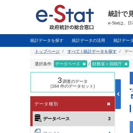
メ
イ
ン
統計で
コ
ン
テ
e-Stat
ン
ツ
に
移
統計データを探す
統計データの活用
統計デー
動
トップページ
すべて | 統計データを探す
デー
選択条件:
データベース
財務省 > 国税庁
3
調査のデータ
(164 件のデータセット)
データ種別
データベース
3