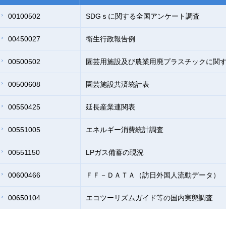
00100502
SDGｓに関する全国アンケート調査
00450027
衛生行政報告例
00500502
園芸用施設及び農業用廃プラスチックに関
00500608
園芸施設共済統計表
00550425
延長産業連関表
00551005
エネルギー消費統計調査
00551150
LPガス備蓄の現況
00600466
ＦＦ－ＤＡＴＡ（訪日外国人流動データ）
00650104
エコツーリズムガイド等の国内実態調査