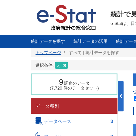
メ
イ
ン
統計で
コ
ン
テ
e-Stat
ン
ツ
に
移
統計データを探す
統計データの活用
統計デー
動
トップページ
すべて | 統計データを探す
選択条件:
え
9
調査のデータ
(7,720 件のデータセット)
データ種別
データベース
3