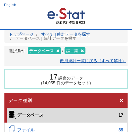
メ
English
イ
ン
コ
ン
テ
ン
ツ
トップページ
すべて | 統計データを探す
に
データベース | 統計データを探す
移
動
選択条件:
データベース
鉱工業
政府統計一覧に戻る（すべて解除）
17
調査のデータ
(14,055 件のデータセット)
データ種別
データベース
17
ファイル
39