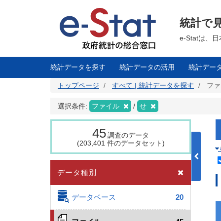
メ
イ
ン
統計で
コ
ン
テ
e-Stat
ン
ツ
に
移
統計データを探す
統計データの活用
統計デー
動
トップページ
すべて | 統計データを探す
ファ
選択条件:
ファイル
せ
45
調査のデータ
(203,401 件のデータセット)
データ種別
データベース
20