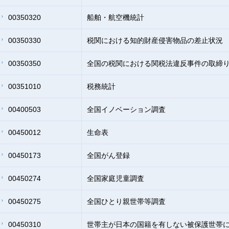
00350320
船舶・航空機統計
00350330
税関における知的財産侵害物品の差止状況
00350350
全国の税関における関税法違反事件の取締
00351010
税務統計
00400503
全国イノベーション調査
00450012
生命表
00450173
全国がん登録
00450274
全国家庭児童調査
00450275
全国ひとり親世帯等調査
00450310
世帯主が日本の国籍を有しない被保護世帯