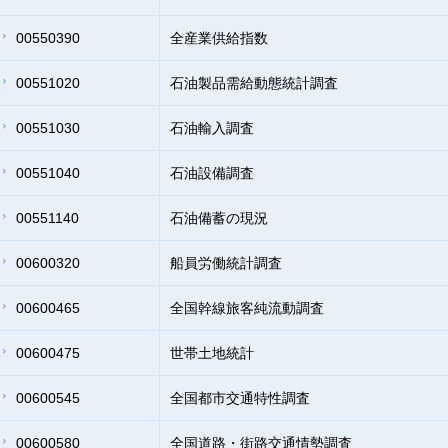
00550390
全産業供給指数
00551020
石油製品需給動態統計調査
00551030
石油輸入調査
00551040
石油設備調査
00551140
石油備蓄の現況
00600320
船員労働統計調査
00600465
全国幹線旅客純流動調査
00600475
世帯土地統計
00600545
全国都市交通特性調査
00600580
全国道路・街路交通情勢調査