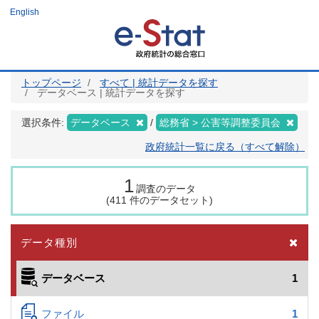
メ
English
イ
ン
コ
ン
テ
ン
ツ
トップページ
すべて | 統計データを探す
に
データベース | 統計データを探す
移
動
選択条件:
データベース
総務省 > 公害等調整委員会
政府統計一覧に戻る（すべて解除）
1
調査のデータ
(411 件のデータセット)
データ種別
データベース
1
ファイル
1