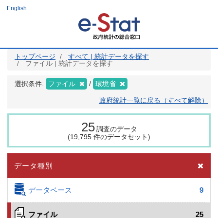
メ
English
イ
ン
コ
ン
テ
ン
ツ
トップページ
すべて | 統計データを探す
に
ファイル | 統計データを探す
移
動
選択条件:
ファイル
環境省
政府統計一覧に戻る（すべて解除）
25
調査のデータ
(19,795 件のデータセット)
データ種別
データベース
9
ファイル
25