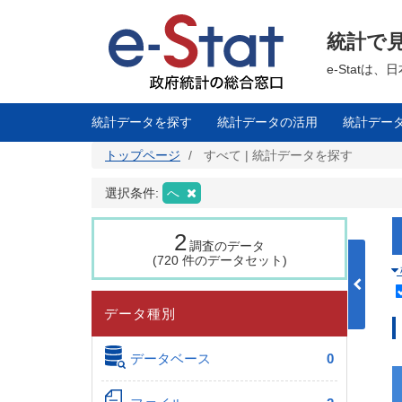
メ
イ
ン
統計で
コ
ン
テ
e-Stat
ン
ツ
に
移
統計データを探す
統計データの活用
統計デー
動
トップページ
すべて | 統計データを探す
選択条件:
へ
2
調査のデータ
(720 件のデータセット)
データ種別
データベース
0