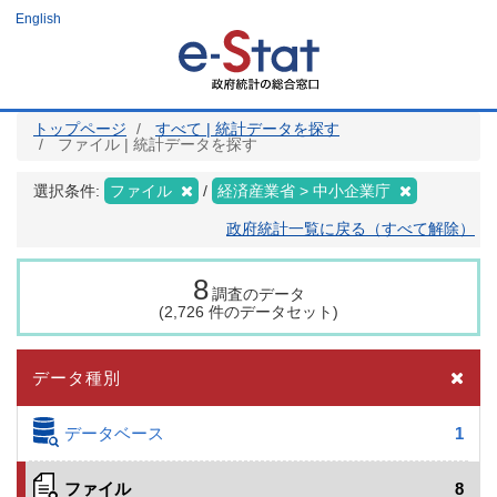
メ
English
イ
ン
コ
ン
テ
ン
ツ
トップページ
すべて | 統計データを探す
に
ファイル | 統計データを探す
移
動
選択条件:
ファイル
経済産業省 > 中小企業庁
政府統計一覧に戻る（すべて解除）
8
調査のデータ
(2,726 件のデータセット)
データ種別
データベース
1
ファイル
8