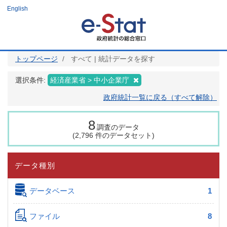
メ
English
イ
ン
コ
ン
テ
ン
ツ
トップページ
すべて | 統計データを探す
に
移
動
選択条件:
経済産業省 > 中小企業庁
政府統計一覧に戻る（すべて解除）
8
調査のデータ
(2,796 件のデータセット)
データ種別
データベース
1
ファイル
8