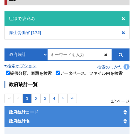
組織で絞込み
厚生労働省
172
検索オプション
検索のしかた
提供分類、表題を検索
データベース、ファイル内を検索
政府統計一覧
1
2
3
4
<<
<
>
>>
1/4ページ
政府統計コード
政府統計名