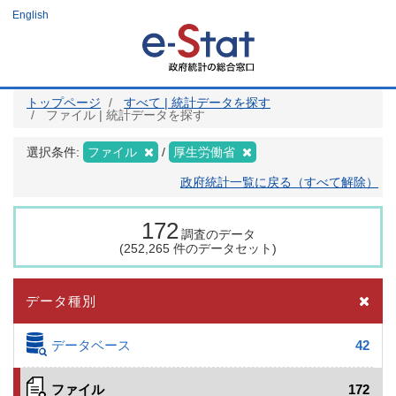
メ
English
イ
ン
コ
ン
テ
ン
ツ
トップページ
すべて | 統計データを探す
に
ファイル | 統計データを探す
移
動
選択条件:
ファイル
厚生労働省
政府統計一覧に戻る（すべて解除）
172
調査のデータ
(252,265 件のデータセット)
データ種別
データベース
42
ファイル
172