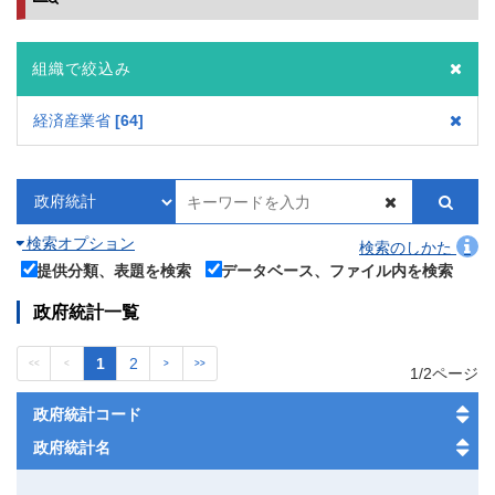
組織で絞込み
経済産業省
64
検索オプション
検索のしかた
提供分類、表題を検索
データベース、ファイル内を検索
政府統計一覧
1
2
<<
<
>
>>
1/2ページ
政府統計コード
政府統計名