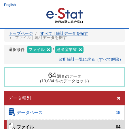
メ
English
イ
ン
コ
ン
テ
ン
ツ
トップページ
すべて | 統計データを探す
に
ファイル | 統計データを探す
移
動
選択条件:
ファイル
経済産業省
政府統計一覧に戻る（すべて解除）
64
調査のデータ
(19,684 件のデータセット)
データ種別
データベース
18
ファイル
64