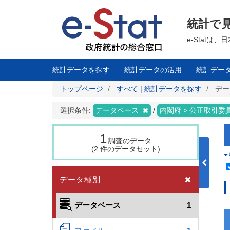
メ
イ
ン
統計で
コ
ン
テ
e-Stat
ン
ツ
に
移
統計データを探す
統計データの活用
統計デー
動
トップページ
すべて | 統計データを探す
デー
選択条件:
データベース
内閣府 > 公正取引委
1
調査のデータ
(2 件のデータセット)
データ種別
データベース
1