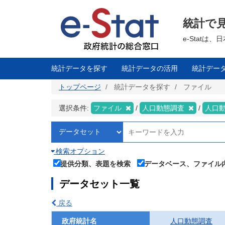
メ
イ
ン
統計で
コ
ン
テ
e-Stat
ン
ツ
に
移
統計データを探す
統計データの活用
統計デー
動
トップページ
統計データを探す
ファイル
選択条件:
ファイル
人口動態調査
人口
検索オプション
提供分類、表題を検索
データベース、ファイル
データセット一覧
戻る
政府統計名
人口動態調査