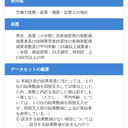
表分類
労働力状態・産業・職業・従業上の地位
表題
男女，産業（小分類）別単独世帯の有配偶
就業者及び自衛隊営舎内居住の単独有配偶
就業者数及び平均年齢（15歳以上就業者）
－全国，都道府県，21大都市，特別区，人
口50万以上の市
データセットの概要
1) 本統計表の結果表章に当たっては，１の
位の結果数値を四捨五入して10単位とした
ため，総数と内訳を合計した値は必ずしも
一致しない。（ただし，「平均年齢」につ
いては，１の位の結果数値を四捨五入せ
ず，四捨五入前の結果数値による計算結果
を表章している。）
2) 該当する結果数値がない場合については
「-」，該当する結果数値があるもののう