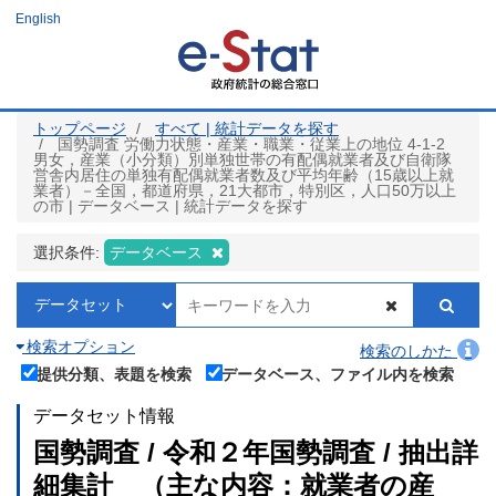
メ
English
イ
ン
コ
ン
テ
ン
ツ
トップページ
すべて | 統計データを探す
に
国勢調査 労働力状態・産業・職業・従業上の地位 4-1-2
移
男女，産業（小分類）別単独世帯の有配偶就業者及び自衛隊
動
営舎内居住の単独有配偶就業者数及び平均年齢（15歳以上就
業者）－全国，都道府県，21大都市，特別区，人口50万以上
の市 | データベース | 統計データを探す
選択条件:
データベース
検索オプション
検索のしかた
提供分類、表題を検索
データベース、ファイル内を検索
データセット情報
国勢調査 / 令和２年国勢調査 / 抽出詳
細集計 （主な内容：就業者の産