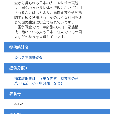
査から得られる日本の人口や世帯の実態
は、国や地方公共団体の行政において利用
されることはもとより、民間企業や研究機
関でも広く利用され、そのような利用を通
じて国民生活に役立てられています。
国勢調査では、年齢別の人口、家族構
成、働いている人や日本に住んでいる外国
人などの結果を提供しています。
提供統計名
令和２年国勢調査
提供分類１
抽出詳細集計 （主な内容：就業者の産
業・職業（小・中分類）など）
表番号
4-1-2