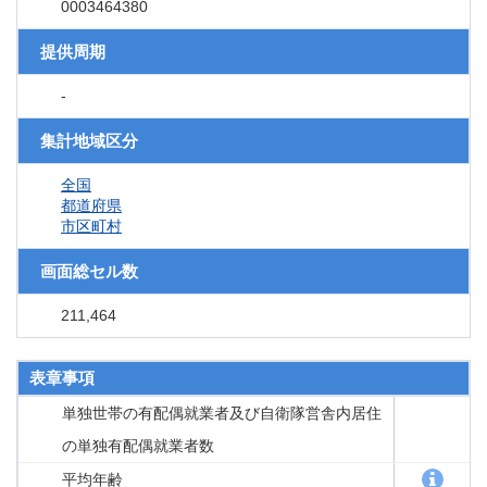
0003464380
提供周期
-
集計地域区分
全国
都道府県
市区町村
画面総セル数
211,464
表章事項
単独世帯の有配偶就業者及び自衛隊営舎内居住
の単独有配偶就業者数
平均年齢