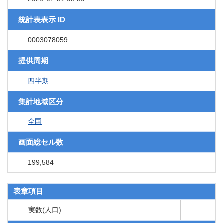
統計表表示 ID
0003078059
提供周期
四半期
集計地域区分
全国
画面総セル数
199,584
表章項目
実数(人口)