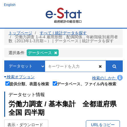
メ
English
イ
ン
コ
ン
テ
ン
ツ
トップページ
すべて | 統計データを探す
に
労働力調査 1-4-4 雇用形態，配偶関係，年齢階級別雇用者
移
数（2013年1-3月期～） | データベース | 統計データを探す
動
選択条件:
データベース
検索オプション
検索のしかた
提供分類、表題を検索
データベース、ファイル内を検索
データセット情報
労働力調査 / 基本集計 全都道府県
全国 四半期
表示・ダウンロード
URLをコピー