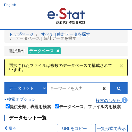
メ
English
イ
ン
コ
ン
テ
ン
ツ
トップページ
すべて | 統計データを探す
に
データベース | 統計データを探す
移
動
選択条件:
データベース
×
選択されたファイルは複数のデータベースで構成されて
います。
検索オプション
検索のしかた
提供分類、表題を検索
データベース、ファイル内を検索
データセット一覧
戻る
URLをコピー
一覧形式で表示