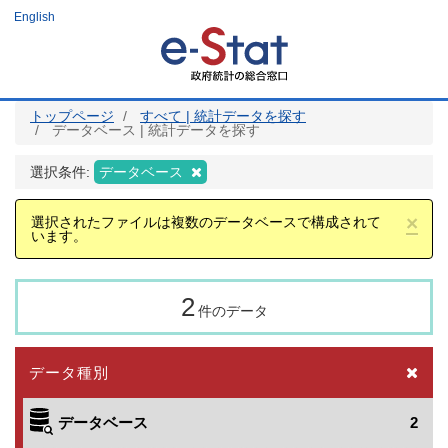
メ
English
イ
ン
コ
ン
テ
ン
ツ
トップページ
すべて | 統計データを探す
に
データベース | 統計データを探す
移
動
選択条件:
データベース
×
選択されたファイルは複数のデータベースで構成されて
います。
2
件のデータ
データ種別
データベース
2