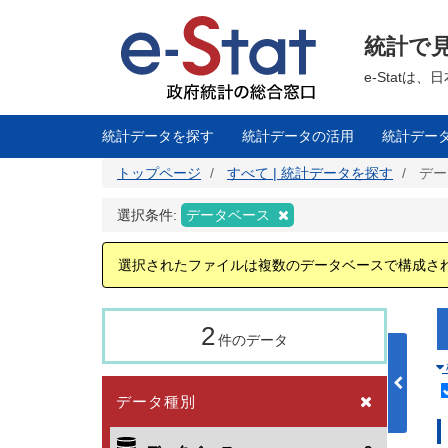
メ
イ
ン
統計で
コ
ン
テ
e-Stat
ン
ツ
に
移
統計データを探す
統計データの活用
統計デー
動
トップページ
すべて | 統計データを探す
デー
選択条件:
データベース
選択されたファイルは複数のデータベースで構成さ
2
件のデータ
データ種別