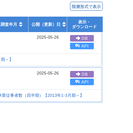
階層形式で表示
表示・
調査年月
公開（更新）日
ダウンロード
2025-05-26
DB
API
月期～】
2025-05-26
DB
API
従事者数（四半期）【2013年1-3月期～】