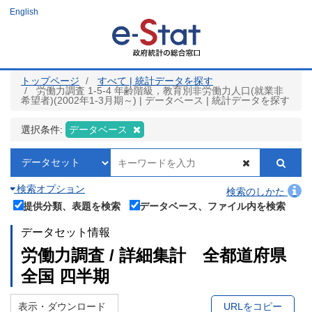
メ
English
イ
ン
コ
ン
テ
ン
ツ
トップページ
すべて | 統計データを探す
に
労働力調査 1-5-4 年齢階級，教育別非労働力人口(就業非
移
希望者)(2002年1-3月期～) | データベース | 統計データを探す
動
選択条件:
データベース
検索オプション
検索のしかた
提供分類、表題を検索
データベース、ファイル内を検索
データセット情報
労働力調査 / 詳細集計 全都道府県
全国 四半期
表示・ダウンロード
URLをコピー