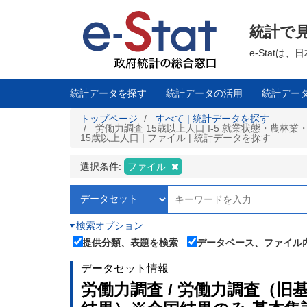
メ
イ
ン
統計で
コ
ン
テ
e-Stat
ン
ツ
に
移
統計データを探す
統計データの活用
統計デー
動
トップページ
すべて | 統計データを探す
労働力調査 15歳以上人口 I-5 就業状態・
15歳以上人口 | ファイル | 統計データを探す
選択条件:
ファイル
検索オプション
提供分類、表題を検索
データベース、ファイル
データセット情報
労働力調査 / 労働力調査（旧