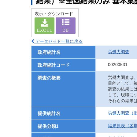
結果）※全国結果のみ 基本集
表示・ダウンロード
EXCEL
DB
データセット一覧に戻る
労働力調査
政府統計名
00200531
政府統計コード
労働力調査は
調査の概要
目的として、
調査の結果に
して、現職に
それらの結果
労働力調査（旧
提供統計名
結果原表（各
提供分類1