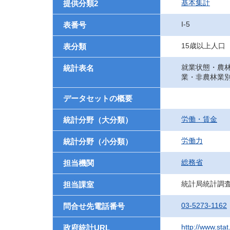
基本集計
提供分類2
I-5
表番号
15歳以上人口
表分類
就業状態・農
統計表名
業・非農林業別
データセットの概要
労働・賃金
統計分野（大分類）
労働力
統計分野（小分類）
総務省
担当機関
統計局統計調
担当課室
03-5273-1162
問合せ先電話番号
http://www.sta
政府統計URL