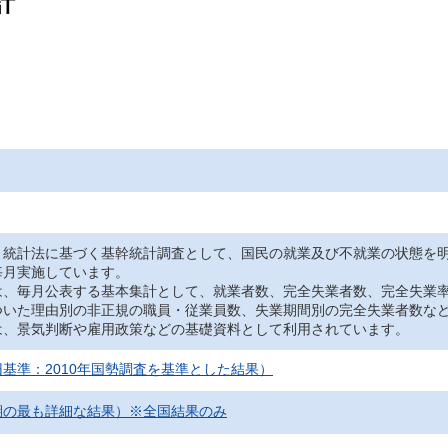
計
、統計法に基づく基幹統計調査として、国民の就業及び不就業の状態を
毎月実施しています。
は、毎月公表する基本集計として、就業者数、完全失業者数、完全失業
ついた理由別の非正規の職員・従業員数、失業期間別の完全失業者数な
は、景気判断や雇用政策などの基礎資料として利用されています。
基準：2010年国勢調査を基準とした結果）
期の最も詳細な結果）※全国結果のみ