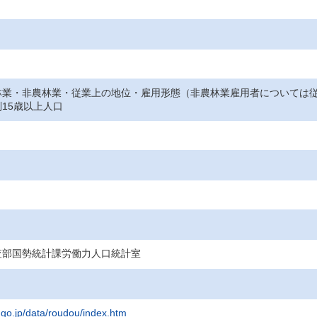
林業・非農林業・従業上の地位・雇用形態（非農林業雇用者については
15歳以上人口
査部国勢統計課労働力人口統計室
t.go.jp/data/roudou/index.htm