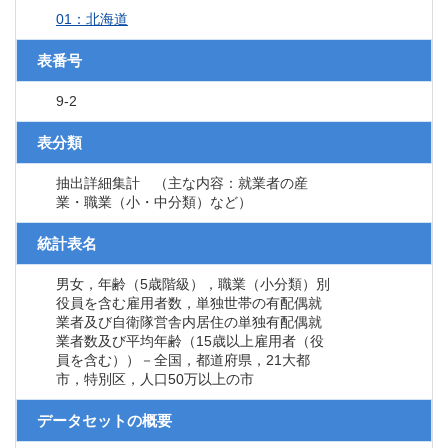
01：北海道
表番号
9-2
表分類
抽出詳細集計 （主な内容：就業者の産
業・職業（小・中分類）など）
統計表名
男女，年齢（5歳階級），職業（小分類）別
役員を含む雇用者数，単独世帯の有配偶就
業者及び自衛隊営舎内居住の単独有配偶就
業者数及び平均年齢（15歳以上雇用者（役
員を含む））－全国，都道府県，21大都
市，特別区，人口50万以上の市
データセットの概要