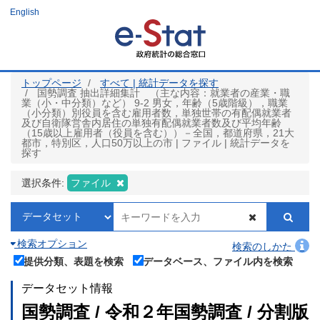
メ
English
イ
ン
コ
ン
テ
ン
ツ
トップページ
すべて | 統計データを探す
に
国勢調査 抽出詳細集計 （主な内容：就業者の産業・職
移
業（小・中分類）など） 9-2 男女，年齢（5歳階級），職業
動
（小分類）別役員を含む雇用者数，単独世帯の有配偶就業者
及び自衛隊営舎内居住の単独有配偶就業者数及び平均年齢
（15歳以上雇用者（役員を含む））－全国，都道府県，21大
都市，特別区，人口50万以上の市 | ファイル | 統計データを
探す
選択条件:
ファイル
検索オプション
検索のしかた
提供分類、表題を検索
データベース、ファイル内を検索
データセット情報
国勢調査 / 令和２年国勢調査 / 分割版