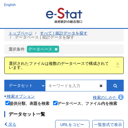
メ
English
イ
ン
コ
ン
テ
ン
ツ
トップページ
すべて | 統計データを探す
に
データベース | 統計データを探す
移
動
選択条件:
データベース
×
選択されたファイルは複数のデータベースで構成されて
います。
検索オプション
検索のしかた
提供分類、表題を検索
データベース、ファイル内を検索
データセット一覧
戻る
URLをコピー
一覧形式で表示