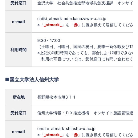
受付窓口
金沢大学 社会共創推進部地域共創支援課 オンサイト
chiiki_atmark_adm.kanazawa-u.ac.jp
e-mail
※「
_atmark_
」を「
@
」に置き換えて送信してください
9:30～17:00
（土曜日、日曜日、国民の祝日、夏季一斉休暇及び12月
利用時間
※上記の利用時間であっても、都合により利用できない
利用の可否については、受付窓口にお問い合わせくだ
■国立大学法人信州大学
所在地
長野県松本市旭3-1-1
受付窓口
信州大学情報・ＤＸ推進機構 オンサイト施設管理運用
onsite_atmark_shinshu-u.ac.jp
e-mail
※「
_atmark_
」を「
@
」に置き換えて送信してください