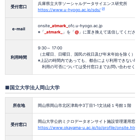
兵庫県立大学ソーシャルデータサイエンス研究所
受付窓口
https://www.u-hyogo.ac.jp/sds/
onsite
_atmark_
ofc.u-hyogo.ac.jp
e-mail
※「
_atmark_
」を「
@
」に置き換えて送信してください
9:30～ 17:00
（土曜日、日曜日、国民の祝日及び年末年始を除く）
利用時間
※上記の時間内であっても、都合により利用できない場
利用の可否については受付窓口までお問い合わせくだ
■国立大学法人岡山大学
所在地
岡山県岡⼭市北区津島中3丁⽬1-1⽂法経１号館１階
岡⼭⼤学公的ミクロデータオンサイト施設管理運⽤窓⼝
受付窓口
https://www.okayama-u.ac.jp/tp/profile/onsite.html