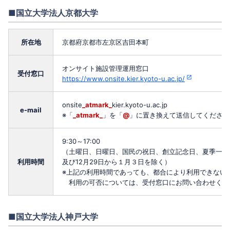
■国立大学法人京都大学
所在地
京都府京都市左京区吉田本町
オンサイト施設管理運用窓口
受付窓口
https://www.onsite.kier.kyoto-u.ac.jp/
onsite
_atmark_
kier.kyoto-u.ac.jp
e-mail
※「
_atmark_
」を「
@
」に置き換えて送信してください
9:30～17:00
（土曜日、日曜日、国民の祝日、創立記念日、夏季一斉
利用時間
及び12月29日から１月３日を除く）
※上記の利用時間であっても、都合により利用できない
利用の可否については、受付窓口にお問い合わせくだ
■国立大学法人神戸大学