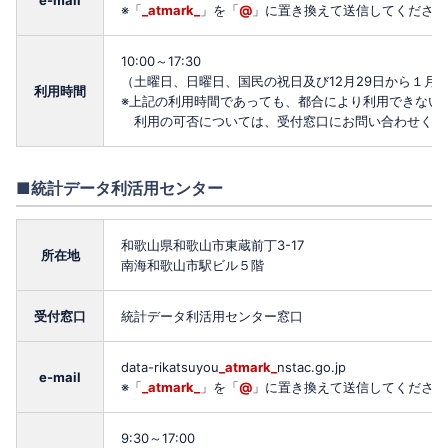
e-mail
※「
_atmark_
」を「
@
」に置き換えて送信してください
10:00～17:30
（土曜日、日曜日、国民の祝日及び12月29日から１月
利用時間
※上記の利用時間であっても、都合により利用できない
利用の可否については、受付窓口にお問い合わせくだ
■統計データ利活用センター
和歌山県和歌山市東蔵前丁3-17
所在地
南海和歌山市駅ビル５階
受付窓口
統計データ利活用センター窓口
data-rikatsuyou
_atmark_
nstac.go.jp
e-mail
※「
_atmark_
」を「
@
」に置き換えて送信してください
9:30～17:00