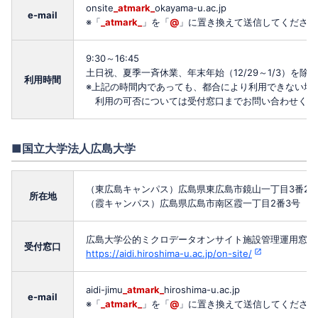
onsite
_atmark_
okayama-u.ac.jp
e-mail
※「
_atmark_
」を「
@
」に置き換えて送信してください
9:30～16:45
土日祝、夏季一斉休業、年末年始（12/29～1/3）を除く
利用時間
※上記の時間内であっても、都合により利用できない場
利用の可否については受付窓口までお問い合わせくだ
■国立大学法人広島大学
（東広島キャンパス）広島県東広島市鏡山一丁目3番2
所在地
（霞キャンパス）広島県広島市南区霞一丁目2番3号
広島⼤学公的ミクロデータオンサイト施設管理運⽤窓⼝
受付窓口
https://aidi.hiroshima-u.ac.jp/on-site/
aidi-jimu
_atmark_
hiroshima-u.ac.jp
e-mail
※「
_atmark_
」を「
@
」に置き換えて送信してください