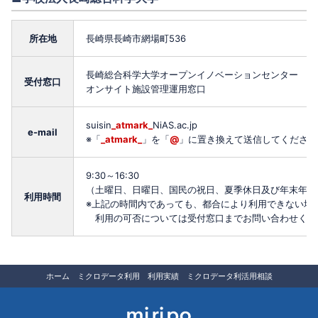
所在地
長崎県長崎市網場町536
長崎総合科学大学オープンイノベーションセンター
受付窓口
オンサイト施設管理運用窓口
suisin
_atmark_
NiAS.ac.jp
e-mail
※「
_atmark_
」を「
@
」に置き換えて送信してください
9:30～16:30
（土曜日、日曜日、国民の祝日、夏季休日及び年末年始
利用時間
※上記の時間内であっても、都合により利用できない場
利用の可否については受付窓口までお問い合わせくだ
セ
ホーム
ミクロデータ利用
利用実績
ミクロデータ利活用相談
カ
ン