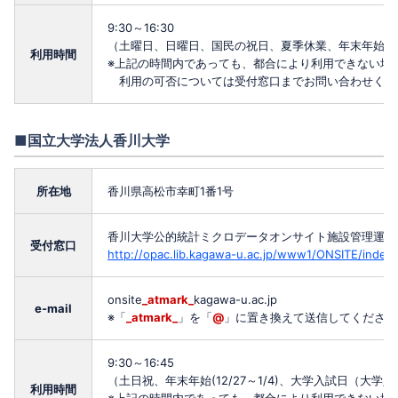
9:30～16:30
（土曜日、日曜日、国民の祝日、夏季休業、年末年始お
利用時間
※上記の時間内であっても、都合により利用できない場
利用の可否については受付窓口までお問い合わせくだ
■国立大学法人香川大学
所在地
香川県高松市幸町1番1号
香川大学公的統計ミクロデータオンサイト施設管理運用
受付窓口
http://opac.lib.kagawa-u.ac.jp/www1/ONSITE/index.
onsite
_atmark_
kagawa-u.ac.jp
e-mail
※「
_atmark_
」を「
@
」に置き換えて送信してください
9:30～16:45
（土日祝、年末年始(12/27～1/4)、大学入試日（
利用時間