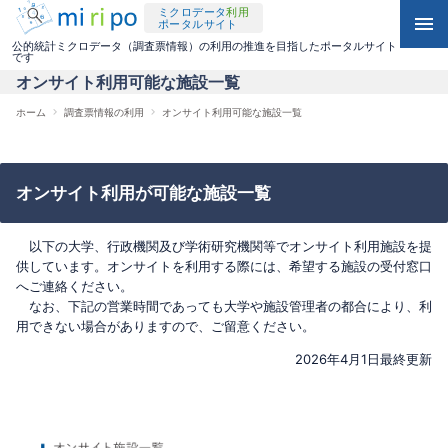
ミクロデータ
利用
メ
menu
ポータルサイト
keyboard_arrow_down
利用可能な統計調査一覧（オンサイト）
検
リモートアクセス利用
イ
公的統計ミクロデータ（調査票情報）の利用の推進を目指したポータルサイト
です
索
ン
オンサイト利用可能な施設一覧
keyboard_arrow_down
利用申出の手続
利用可能な統計調査一覧（媒体・リモートアクセス）
電磁的記録媒体による提供
コ
ホーム
調査票情報の利用
オンサイト利用可能な施設一覧
パ
keyboard_arrow_down
手数料について
利用申出の手続
利用可能な統計調査一覧（媒体・リモートアクセス）
ミクロデータ活用事例集
ン
ン
く
テ
オンサイト施設一覧
外部データの持込
利用申出の手続
2020年エディション
オンサイト利用が可能な施設一覧
ず
ン
ツ
外部データの持込
利用終了時の手続
利用終了時の手続
2025年エディション
以下の大学、行政機関及び学術研究機関等でオンサイト利用施設を提
供しています。オンサイトを利用する際には、希望する施設の受付窓口
に
へご連絡ください。
分析結果の持出
記載事項変更の手続
記載事項変更の手続
移
なお、下記の営業時間であっても大学や施設管理者の都合により、利
用できない場合がありますので、ご留意ください。
動
利用終了時の手続
2026年4月1日最終更新
記載事項変更の手続