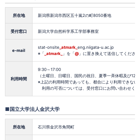
所在地
新潟県新潟市西区五十嵐2の町8050番地
受付窓口
新潟大学自然科学系工学部事務室
stat-onsite
_atmark_
eng.niigata-u.ac.jp
e-mail
※「
_atmark_
」を「
@
」に置き換えて送信してください
9:30～17:00
（土曜日、日曜日、国民の祝日、夏季一斉休暇及び12月
利用時間
※上記の利用時間であっても、都合により利用できない
利用の可否については、受付窓口にお問い合わせくだ
■国立大学法人金沢大学
所在地
石川県金沢市角間町