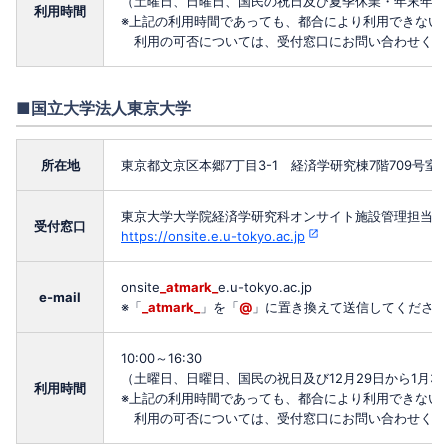
（土曜日、日曜日、国民の祝日及び夏季休業・年末年始
利用時間
※上記の利用時間であっても、都合により利用できない
利用の可否については、受付窓口にお問い合わせくだ
■国立大学法人東京大学
所在地
東京都文京区本郷7丁目3-1 経済学研究棟7階709号室
東京大学大学院経済学研究科オンサイト施設管理担当
受付窓口
https://onsite.e.u-tokyo.ac.jp
onsite
_atmark_
e.u-tokyo.ac.jp
e-mail
※「
_atmark_
」を「
@
」に置き換えて送信してください
10:00～16:30
（土曜日、日曜日、国民の祝日及び12月29日から1月3
利用時間
※上記の利用時間であっても、都合により利用できない
利用の可否については、受付窓口にお問い合わせくだ