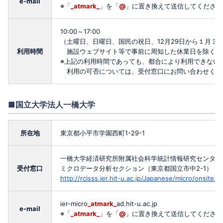
e-mail
※「
_atmark_
」を「
@
」に置き換えて送信してください
10:00～17:00
（土曜日、日曜日、国民の祝日、12月29日から１月３
利用時間
施設ウェブサイト等で事前に周知した休業日を除く）
※上記の利用時間であっても、都合により利用できない
利用の可否については、受付窓口にお問い合わせくだ
■国立大学法人一橋大学
所在地
東京都小平市学園西町1-29-1
一橋大学経済研究所附属社会科学統計情報研究センター
受付窓口
ミクロデータ分析セクション（東京都国立市中2-1）
http://rcisss.ier.hit-u.ac.jp/Japanese/micro/onsite.h
ier-micro
_atmark_
ad.hit-u.ac.jp
e-mail
※「
_atmark_
」を「
@
」に置き換えて送信してください