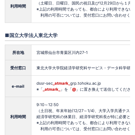
（土曜日、日曜日、国民の祝日及び12月29日から１月
利用時間
※上記の利用時間であっても、都合により利用できない
利用の可否については、受付窓口にお問い合わせくだ
■国立大学法人東北大学
所在地
宮城県仙台市青葉区川内27-1
受付窓口
東北大学大学院経済学研究科サービス・データ科学研究
dssr-sec
_atmark_
grp.tohoku.ac.jp
e-mail
※「
_atmark_
」を「
@
」に置き換えて送信してください
9:10～12:50
（土日祝、年末年始(12/27～1/4)、大学入学共通
利用時間
経済学研究科の休業日、経済学研究科長が特に必要と認
※上記の利用時間であっても、都合により利用できない
利用の可否については、受付窓口にお問い合わせくだ