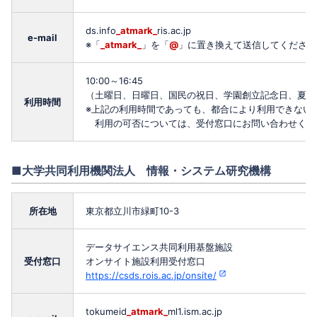
ds.info
_atmark_
ris.ac.jp
e-mail
※「
_atmark_
」を「
@
」に置き換えて送信してください
10:00～16:45
（土曜日、日曜日、国民の祝日、学園創立記念日、夏季一
利用時間
※上記の利用時間であっても、都合により利用できない
利用の可否については、受付窓口にお問い合わせくだ
■大学共同利用機関法人 情報・システム研究機構
所在地
東京都立川市緑町10-3
データサイエンス共同利用基盤施設
受付窓口
オンサイト施設利用受付窓口
https://csds.rois.ac.jp/onsite/
tokumeid
_atmark_
ml1.ism.ac.jp