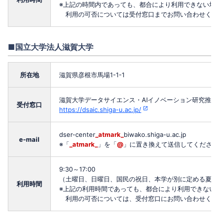
※上記の時間内であっても、都合により利用できない場
利用の可否については受付窓口までお問い合わせくだ
■国立大学法人滋賀大学
所在地
滋賀県彦根市馬場1-1-1
滋賀大学データサイエンス・AIイノベーション研究推進
受付窓口
https://dsaic.shiga-u.ac.jp/
dser-center
_atmark_
biwako.shiga-u.ac.jp
e-mail
※「
_atmark_
」を「
@
」に置き換えて送信してください
9:30～17:00
（土曜日、日曜日、国民の祝日、本学が別に定める夏季一
利用時間
※上記の利用時間であっても、都合により利用できない
利用の可否については、受付窓口にお問い合わせくだ