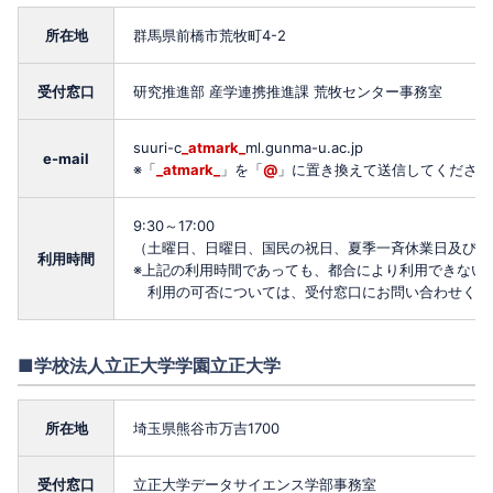
所在地
群馬県前橋市荒牧町4-2
受付窓口
研究推進部 産学連携推進課 荒牧センター事務室
suuri-c
_atmark_
ml.gunma-u.ac.jp
e-mail
※「
_atmark_
」を「
@
」に置き換えて送信してください
9:30～17:00
（土曜日、日曜日、国民の祝日、夏季一斉休業日及び12
利用時間
※上記の利用時間であっても、都合により利用できない
利用の可否については、受付窓口にお問い合わせくだ
■学校法人立正大学学園立正大学
所在地
埼玉県熊谷市万吉1700
受付窓口
立正大学データサイエンス学部事務室