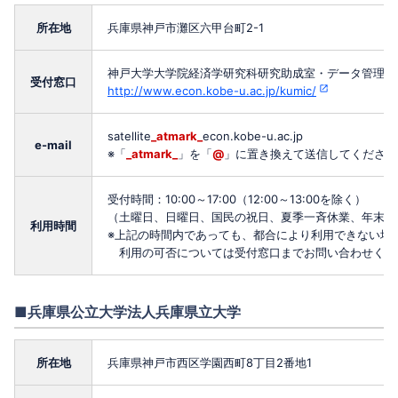
所在地
兵庫県神戸市灘区六甲台町2-1
神戸大学大学院経済学研究科研究助成室・データ管理室
受付窓口
http://www.econ.kobe-u.ac.jp/kumic/
satellite
_atmark_
econ.kobe-u.ac.jp
e-mail
※「
_atmark_
」を「
@
」に置き換えて送信してください
受付時間：10:00～17:00（12:00～13:00を除く）
（土曜日、日曜日、国民の祝日、夏季一斉休業、年末年
利用時間
※上記の時間内であっても、都合により利用できない場
利用の可否については受付窓口までお問い合わせくだ
■兵庫県公立大学法人兵庫県立大学
所在地
兵庫県神戸市西区学園西町8丁目2番地1