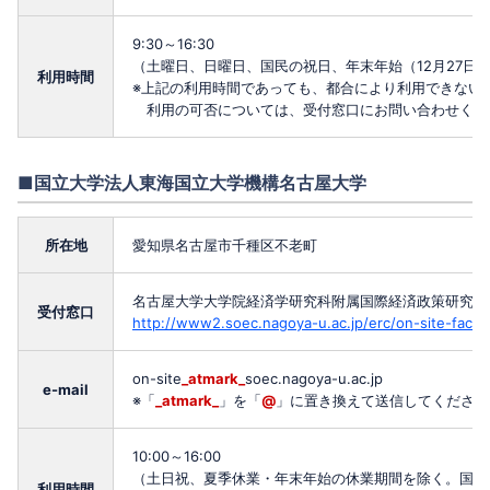
9:30～16:30
（土曜日、日曜日、国民の祝日、年末年始（12月27日
利用時間
※上記の利用時間であっても、都合により利用できない
利用の可否については、受付窓口にお問い合わせくだ
■国立大学法人東海国立大学機構名古屋大学
所在地
愛知県名古屋市千種区不老町
名古屋大学大学院経済学研究科附属国際経済政策研究セ
受付窓口
http://www2.soec.nagoya-u.ac.jp/erc/on-site-facilit
on-site
_atmark_
soec.nagoya-u.ac.jp
e-mail
※「
_atmark_
」を「
@
」に置き換えて送信してください
10:00～16:00
（土日祝、夏季休業・年末年始の休業期間を除く。国際
利用時間