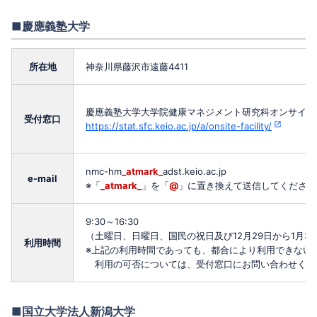
■慶應義塾大学
所在地
神奈川県藤沢市遠藤4411
慶應義塾大学大学院健康マネジメント研究科オンサイト
受付窓口
https://stat.sfc.keio.ac.jp/a/onsite-facility/
nmc-hm
_atmark_
adst.keio.ac.jp
e-mail
※「
_atmark_
」を「
@
」に置き換えて送信してください
9:30～16:30
（土曜日、日曜日、国民の祝日及び12月29日から1月
利用時間
※上記の利用時間であっても、都合により利用できない
利用の可否については、受付窓口にお問い合わせくだ
■国立大学法人新潟大学