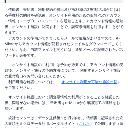
依頼書、誓約書、利用規約の提出及び法33条の2第1項の場合におけ
る手数料の納付を確認後、オンサイト利用のための仮想PCのアカウン
ト情報（ユーザID、パスワード）を通知します。アカウント情報の通知
後、オンサイト施設に訪問することで、調査票情報を利用することがで
きます。
アカウントの準備ができましたらメールで連絡がありますので、e-
Microからアカウント情報が記載されたファイルをダウンロードしてく
ださい。なお、当該ファイルを開くには、通知メールに記載されたパス
ワードが必要です。
オンサイト施設のご利用には予約が必要です。アカウント情報の受
領後、オンサイト施設の予約方法について、 利用するオンサイト施設
の受付窓口へお問い合わせください。
利用可能な施設については、 「
オンサイト利用が可能な施設一覧
」
をご覧ください。
オンサイト施設において調査票情報の利用ができることを確認した
後、問題がない場合には、 申出者はe-Microから確認完了の連絡をお
願いします。
統計センターは、データ提供後１か月以内に、依頼書に記載された次
の事項をミクロデータ利用ポータルサイト（
こちら
）で公開します（法