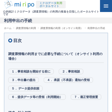
ミクロデータ
利用
メ
menu
ポータルサイト
keyboard_arrow_down
利用可能な統計調査一覧（オンサイト）
検
リモートアクセス利用
イ
公的統計ミクロデータ（調査票情報）の利用の推進を目指したポータルサイト
です
索
ン
利用申出の手続
keyboard_arrow_down
利用申出の手続
利用可能な統計調査一覧（媒体・リモートアクセス）
電磁的記録媒体による提供
コ
ホーム
調査票情報の利用
調査票情報の利用（オンサイト利用）
利用申出の手続
パ
keyboard_arrow_down
手数料について
利用申出の手続
利用可能な統計調査一覧（媒体・リモートアクセス）
ミクロデータ活用事例集
ン
ン
目次
く
テ
オンサイト施設一覧
外部データの持込
利用申出の手続
2020年エディション
ず
ン
調査票情報の利用までに必要な手続について（オンサイト利用の
場合）
ツ
外部データの持込
利用終了時の手続
利用終了時の手続
2025年エディション
に
１．事前相談を開始する前に
２．事前相談
分析結果の持出
記載事項変更の手続
記載事項変更の手続
移
３．申出書の提出
４． 承諾（不承諾）通知の受領
動
利用終了時の手続
５． データ提供依頼
記載事項変更の手続
６．提供データ等の受領（利用開始）
７．適正管理措置