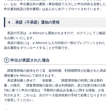
い。なお、申出書以外の書類（事前相談で入力した申出内容を反映した
申出書別紙及び添付書類）はあらかじめアップロードされています。
４． 承諾（不承諾）通知の受領
承諾の可否は、e-Microから通知されますので、ログインしてご確認
をお願いいたします。
承諾の場合には、e-Microから入力内容の一部がプレプリントされた
提出書類をダウンロードすることが可能です。
① 申出が承諾された場合
調査票情報の提供を行う旨、提供時期、利用期間等が記載された承諾
通知書がe-Microにて送付されます。
承諾通知書と併せて、「依頼書」、「調査票情報の利用に係る誓約
書」の様式、「調査票情報の提供に係る利用規約」及び法第33条の2第
1項に基づく申出の場合は「手数料の振込み名義人に関する情報」が送
付されます。これらは、次のデータ提供依頼の手続で必要となりますの
で保管してください。