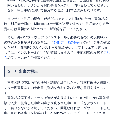
e-Microでの入力時等に疑義が発生した場合は、当該画面下部にある
「問い合わせ」ボタンから質問事項を入力し、問い合わせてください。
なお、申出手続において使用する言語は日本語のみとなります。
オンサイト利用の場合、仮想PCのアカウント作成のため、事前相談
時に利用者全員のe-MicroのユーザIDが必要ですので、利用者となる予
定の方は最初にe-Microのユーザ登録を行ってください。
また、外部ソフトウェア（インストールが必要なもの）の仮想PCへ
の持込みを希望される場合は、「
外部データの持込
」のページをご確認
いただき、仮想PCでのインストール実績がないソフトウェアに関しま
しては、インストールが可能か確認しますので、事前相談の段階で
こち
ら
のフォームからご相談ください。
３．申出書の提出
事前相談で申出内容の検討・調整が終了したら、独立行政法人統計セ
ンター理事長あての申出書（別紙を含む）及び必要な書類を提出しま
す。
事前相談完了後にメールで連絡がありますので、e-Microから事前相
談で入力・提出した申出内容が反映された申出書一式をダウンロード
し、誤りがないか確認してください。問題なければ、ダウンロードした
申出書に必要事項を記載の上、e-Microからアップロードしてくださ