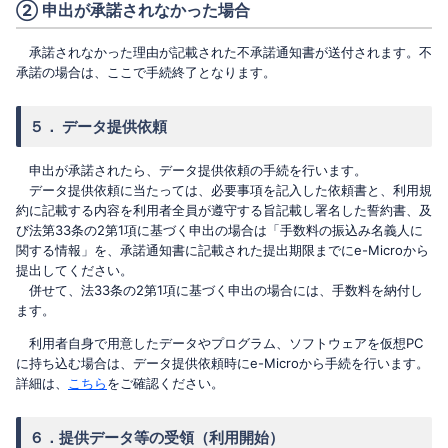
② 申出が承諾されなかった場合
承諾されなかった理由が記載された不承諾通知書が送付されます。不
承諾の場合は、ここで手続終了となります。
５． データ提供依頼
申出が承諾されたら、データ提供依頼の手続を行います。
データ提供依頼に当たっては、必要事項を記入した依頼書と、利用規
約に記載する内容を利用者全員が遵守する旨記載し署名した誓約書、及
び法第33条の2第1項に基づく申出の場合は「手数料の振込み名義人に
関する情報」を、承諾通知書に記載された提出期限までにe-Microから
提出してください。
併せて、法33条の2第1項に基づく申出の場合には、手数料を納付し
ます。
利用者自身で用意したデータやプログラム、ソフトウェアを仮想PC
に持ち込む場合は、データ提供依頼時にe-Microから手続を行います。
詳細は、
こちら
をご確認ください。
６．提供データ等の受領（利用開始）