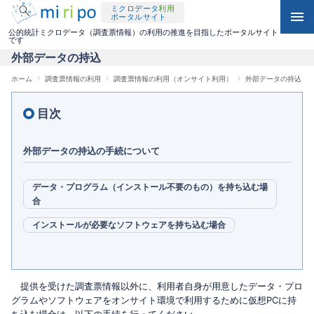
ミクロデータ
利用
メ
menu
ポータルサイト
keyboard_arrow_down
利用可能な統計調査一覧（オンサイト）
検
リモートアクセス利用
イ
公的統計ミクロデータ（調査票情報）の利用の推進を目指したポータルサイト
です
索
ン
外部データの持込
keyboard_arrow_down
利用申出の手続
利用可能な統計調査一覧（媒体・リモートアクセス）
電磁的記録媒体による提供
コ
ホーム
調査票情報の利用
調査票情報の利用（オンサイト利用）
外部データの持込
パ
keyboard_arrow_down
手数料について
利用申出の手続
利用可能な統計調査一覧（媒体・リモートアクセス）
ミクロデータ活用事例集
ン
ン
目次
く
テ
オンサイト施設一覧
外部データの持込
利用申出の手続
2020年エディション
ず
ン
外部データの持込の手続について
ツ
外部データの持込
利用終了時の手続
利用終了時の手続
2025年エディション
データ・プログラム（インストール不要のもの）を持ち込む場
に
合
分析結果の持出
記載事項変更の手続
記載事項変更の手続
移
インストールが必要なソフトウェアを持ち込む場合
動
利用終了時の手続
記載事項変更の手続
提供を受けた調査票情報以外に、利用者自身が用意したデータ・プロ
グラムやソフトウェアをオンサイト環境で利用するために仮想PCに持