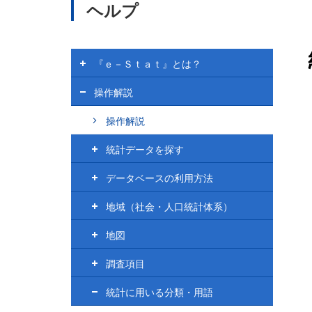
メ
ヘルプ
イ
ン
コ
ン
ヘ
『ｅ－Ｓｔａｔ』とは？
テ
ル
プ
ン
操作解説
ツ
に
操作解説
移
動
統計データを探す
データベースの利用方法
地域（社会・人口統計体系）
地図
調査項目
統計に用いる分類・用語