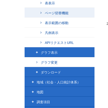
表表示
ページ切替機能
表示範囲の移動
凡例表示
APIリクエストURL
グラフ表示
グラフ変更
ダウンロード
地域（社会・人口統計体系）
地図
調査項目