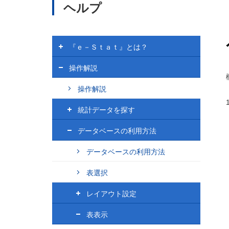
メ
ヘルプ
イ
ン
コ
ン
ヘ
『ｅ－Ｓｔａｔ』とは？
テ
ル
プ
ン
操作解説
ツ
に
操作解説
移
動
統計データを探す
データベースの利用方法
データベースの利用方法
表選択
レイアウト設定
表表示