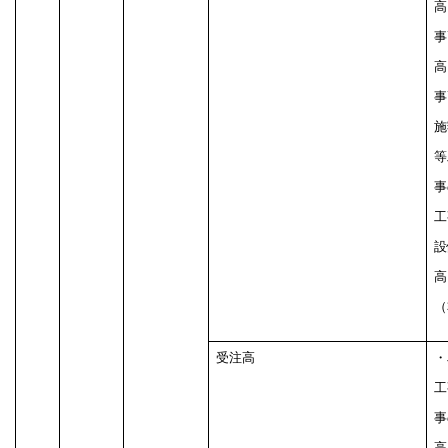
高
事
高
事
施
等
事
工
設
高
（
受注高
・
工
事
高