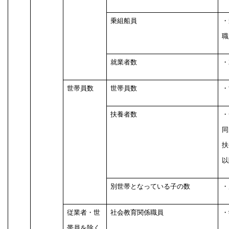
乗組船員
・
職
就業者数
・
世帯員数
世帯員数
・
扶養者数
・
同
扶
以
別世帯となっている子の数
・
従業者・世
社会教育関係職員
・
帯員を除く