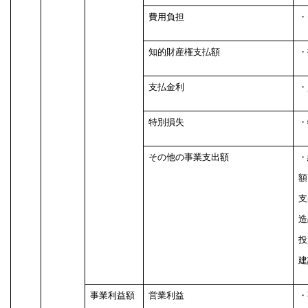
費用負担
・
知的財産権支払額
・
支払金利
・
特別損失
・
その他の事業支出額
・
額
支
造
投
建
事業利益額
営業利益
・