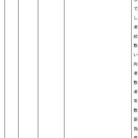
で
し
者
給
数
い
向
者
数
者
常
数
新
負
業