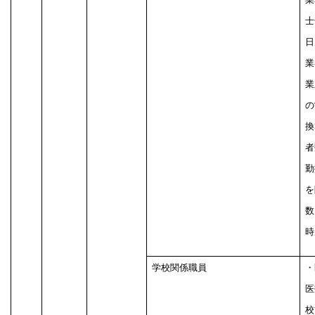
士
日
業
業
の
換
者
勤
を
数
時
学校関係職員
・
医
校