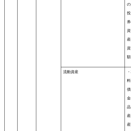
の
投
券
資
産
資
額
流動資産
・
料
債
金
品
産
産