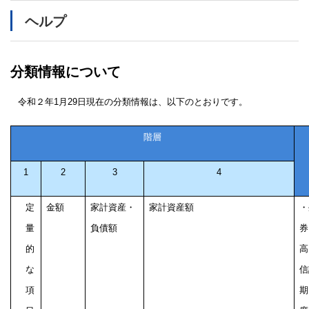
メ
ヘルプ
イ
ン
コ
ン
分類情報について
テ
ン
令和２年1月29日現在の分類情報は、以下のとおりです。
ツ
に
移
階層
動
1
2
3
4
定
金額
家計資産・
家計資産額
・
量
負債額
券
的
高
な
信
項
期