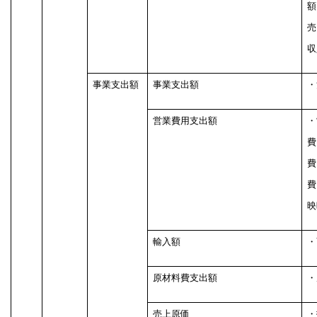
額
売
収
事業支出額
事業支出額
・
営業費用支出額
・
費
費
費
映
輸入額
・
原材料費支出額
・
売上原価
・