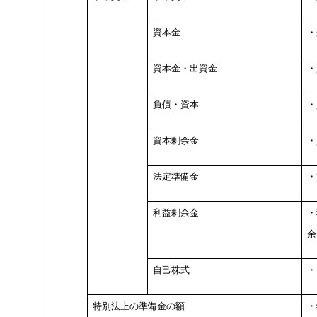
資本金
・
資本金・出資金
・
負債・資本
・
資本剰余金
・
法定準備金
・
利益剰余金
・
余
自己株式
・
特別法上の準備金の額
・