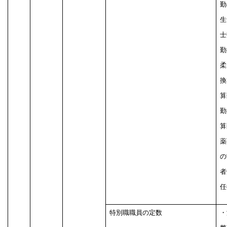
勤
生
士
勤
柔
換
算
勤
算
薬
の
者
任
特別職職員の定数
・