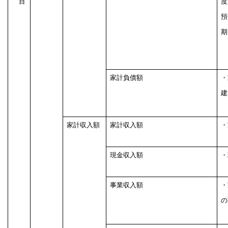
目
度
預
期
家計負債額
・
建
家計収入額
家計収入額
・
現金収入額
・
事業収入額
・
の