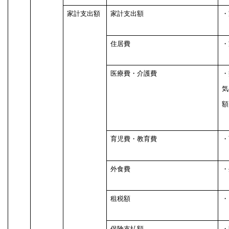
家計支出額
家計支出額
・
住居費
・
医療費・介護費
・
気
額
育児費・教育費
・
外食費
・
租税額
・
保険支払額
・