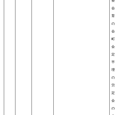
整
会
育
の
会
町
会
定
平
理
の
労
定
会
の