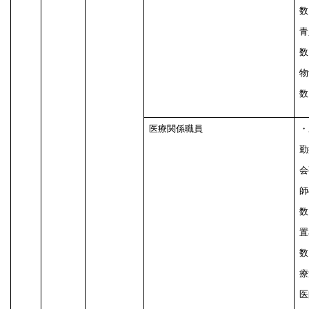
数
青
数
物
数
医療関係職員
・
勤
会
師
数
置
数
療
医