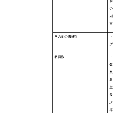
会
の
副
事
その他の職員数
・
所
教員数
・
数
数
教
主
長
講
導