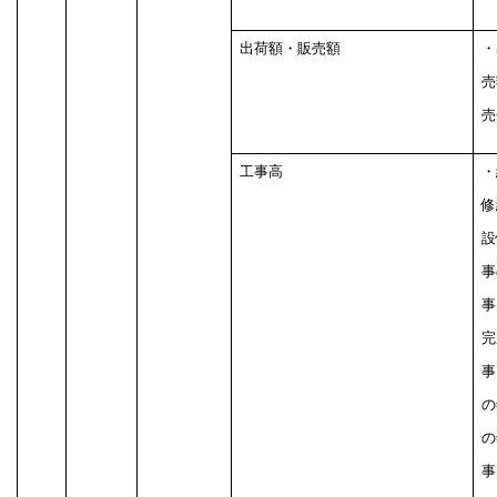
出荷額・販売額
・
売
売
工事高
・
修
設
事
事
完
事
の
の
事