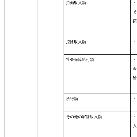
労働収入額
・
そ
額
控除収入額
・
社会保障給付額
・
金
給
所得額
・
その他の家計収入額
・
入