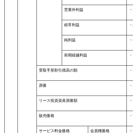
営業外利益
・
経常利益
・
純利益
・
前期繰越利益
・
受取手形割引残高の額
・
原価
・
リース投資資産原価額
・
販売価格
・
サービス料金価格
会員権価格
・