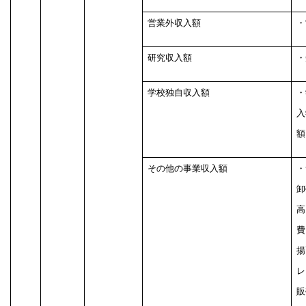
営業外収入額
・
研究収入額
・
学校独自収入額
・
入
額
その他の事業収入額
・
卸
高
費
揚
レ
販