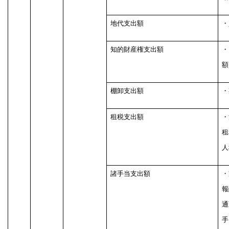
地代支出額
・
知的財産権支出額
・
額
棚卸支出額
・
租税支出額
・
租
人
諸手当支出額
・
報
通
手