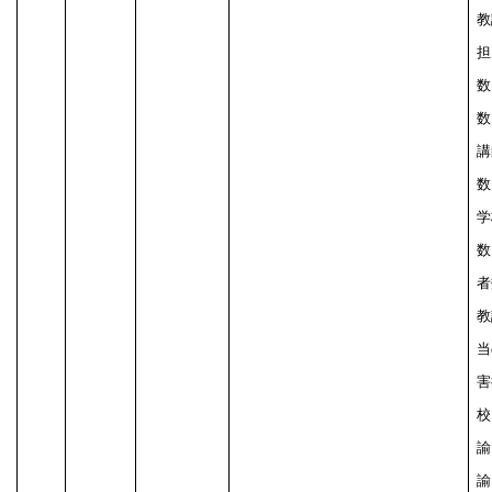
教
担
数
数
講
数
学
数
者
教
当
害
校
諭
諭