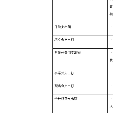
費
額
保険支出額
・
積立金支出額
・
営業外費用支出額
・
費
事業外支出額
・
配当金支出額
・
学校経費支出額
・
入