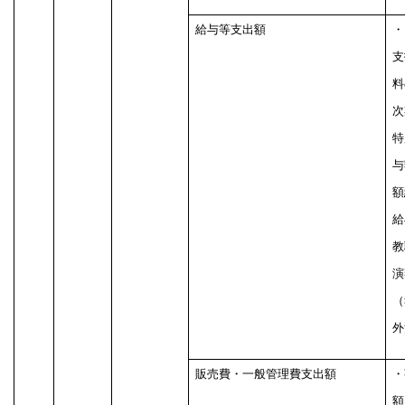
給与等支出額
・
支
料
次
特
与
額
給
教
演
（
外
販売費・一般管理費支出額
・
額