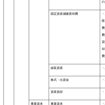
の
固定資産減価償却費
・
償
費
費
貸
却
費
繰延資産
・
株式・出資金
・
資産負担
・
事業資本
事業資本
・