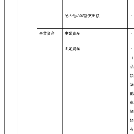
その他の家計支出額
・
事業資産
事業資産
・
固定資産
・
（
品
額
築
他
車
物
額
有