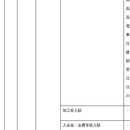
高
高
電
事
注
建
額
受
注
注
の
加工収入額
・
入会金・会費等収入額
・