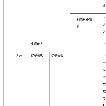
価
・
利用料金価
入
格
入
生産能力
・
人数
従業者数
従業者数
・
ー
タ
者
数
数
で
し