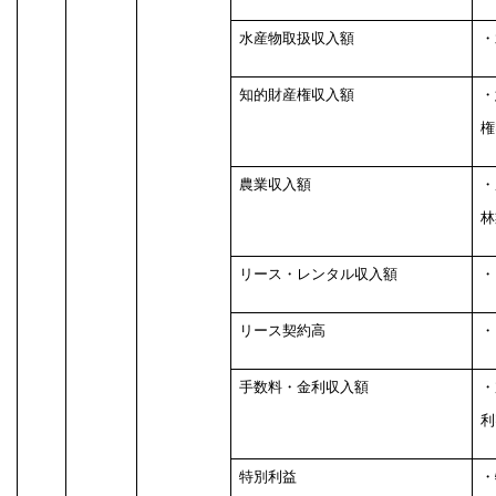
水産物取扱収入額
・
知的財産権収入額
・
権
農業収入額
・
林
リース・レンタル収入額
・
リース契約高
・
手数料・金利収入額
・
利
特別利益
・