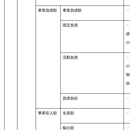
事業負債額
事業負債額
・
固定負債
・
債
の
流動負債
・
の
期
掛
負債負担
・
事業収入額
生産額
・
輸出額
・