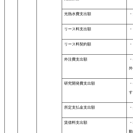
光熱水費支出額
・
リース料支出額
・
リース料契約額
・
外注費支出額
・
外
研究開発費支出額
・
す
所定支払金支出額
・
賃借料支出額
・
動