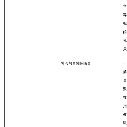
学
専
職
館
私
員
社会教育関係職員
・
芸
員
数
数
指
教
職