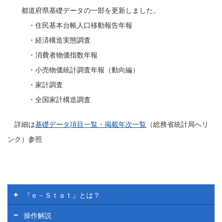
都道府県基礎データの一部を更新しました。
・住民基本台帳人口移動報告年報
・経済構造実態調査
・消費者物価指数年報
・小売物価統計調査年報（動向編）
・家計調査
・全国家計構造調査
詳細は
基礎データ項目一覧・掲載年次一覧
（総務省統計局へリ
ンク）参照
ヘ
『ｅ－Ｓｔａｔ』とは？
ル
プ
操作解説