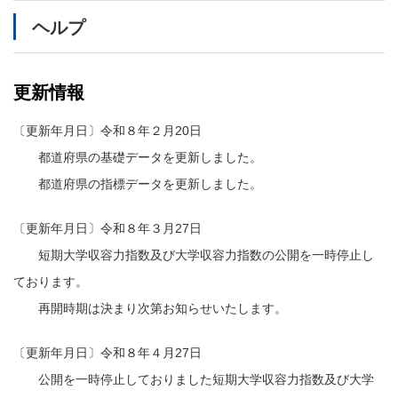
メ
ヘルプ
イ
ン
コ
ン
更新情報
テ
ン
〔更新年月日〕令和８年２月20日
ツ
に
都道府県の基礎データを更新しました。
移
都道府県の指標データを更新しました。
動
〔更新年月日〕令和８年３月27日
短期大学収容力指数及び大学収容力指数の公開を一時停止し
ております。
再開時期は決まり次第お知らせいたします。
〔更新年月日〕令和８年４月27日
公開を一時停止しておりました短期大学収容力指数及び大学