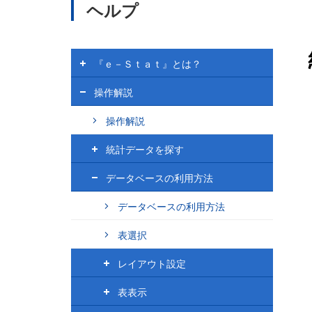
メ
ヘルプ
イ
ン
コ
ン
ヘ
『ｅ－Ｓｔａｔ』とは？
テ
ル
プ
ン
操作解説
ツ
に
操作解説
移
動
統計データを探す
データベースの利用方法
データベースの利用方法
表選択
レイアウト設定
表表示