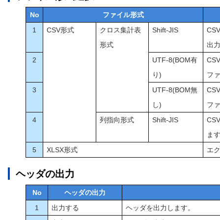
No
ファイル形式
1
CSV形式
クロス集計表
Shift-JIS
CS
形式
出
2
UTF-8(BOM有
CS
り)
フ
3
UTF-8(BOM無
CS
し)
フ
4
列指向形式
Shift-JIS
CS
ま
5
XLSX形式
エ
ヘッダの出力
No
ヘッダの出力
1
出力する
ヘッダを出力します。