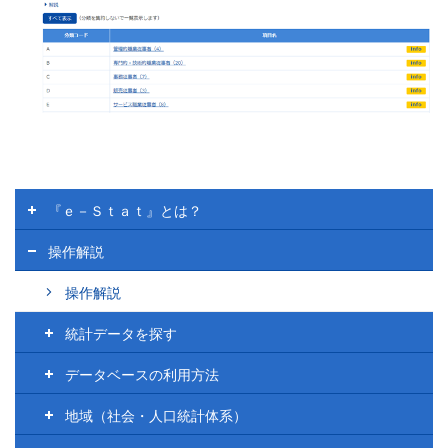
ヘ
『ｅ－Ｓｔａｔ』とは？
ル
プ
操作解説
操作解説
統計データを探す
データベースの利用方法
地域（社会・人口統計体系）