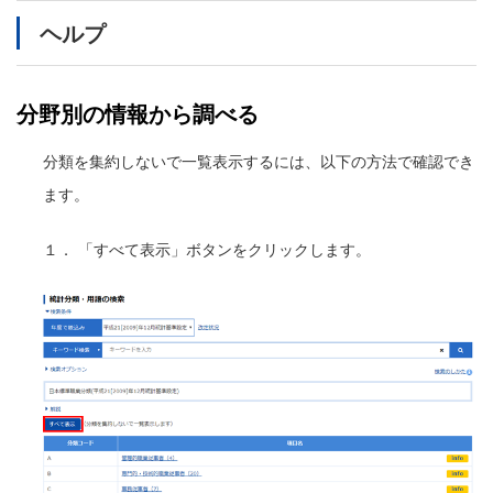
メ
ヘルプ
イ
ン
コ
ン
分野別の情報から調べる
テ
ン
分類を集約しないで一覧表示するには、以下の方法で確認でき
ツ
に
ます。
移
動
１． 「すべて表示」ボタンをクリックします。