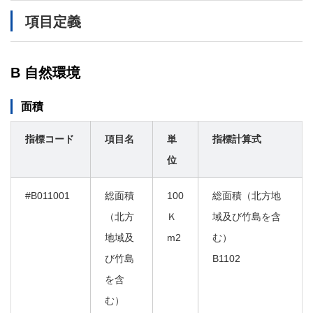
メ
項目定義
イ
ン
コ
ン
B 自然環境
テ
ン
ツ
面積
に
移
指標コード
項目名
単
指標計算式
動
位
#B011001
総面積
100
総面積（北方地
（北方
Ｋ
域及び竹島を含
地域及
m2
む）
び竹島
B1102
を含
む）