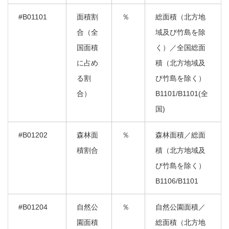
#B01101
面積割
％
総面積（北方地
合（全
域及び竹島を除
国面積
く）／全国総面
に占め
積（北方地域及
る割
び竹島を除く）
合）
B1101/B1101(全
国)
#B01202
森林面
％
森林面積／総面
積割合
積（北方地域及
び竹島を除く）
B1106/B1101
#B01204
自然公
％
自然公園面積／
園面積
総面積（北方地