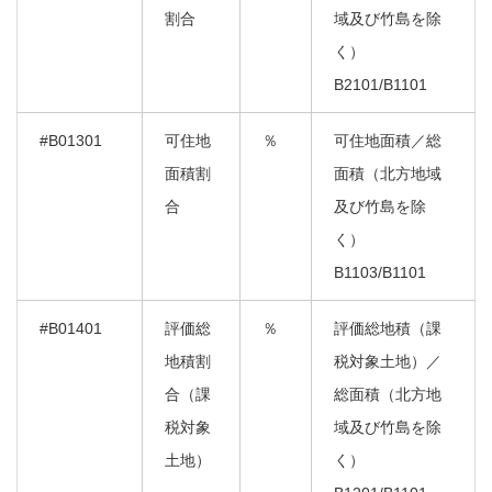
割合
域及び竹島を除
く）
B2101/B1101
#B01301
可住地
％
可住地面積／総
面積割
面積（北方地域
合
及び竹島を除
く）
B1103/B1101
#B01401
評価総
％
評価総地積（課
地積割
税対象土地）／
合（課
総面積（北方地
税対象
域及び竹島を除
土地）
く）