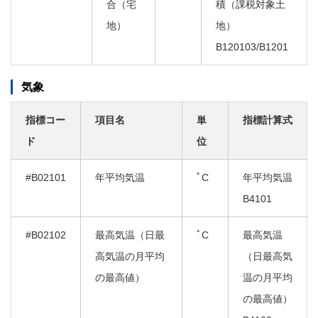
合（宅
積（課税対象土
地）
地）
B120103/B1201
気象
指標コー
項目名
単
指標計算式
ド
位
#B02101
年平均気温
ﾟC
年平均気温
B4101
#B02102
最高気温（日最
ﾟC
最高気温
高気温の月平均
（日最高気
の最高値）
温の月平均
の最高値）