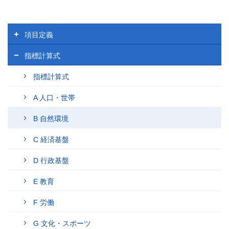
koumoku
項目定義
menu
指標計算式
指標計算式
A 人口・世帯
B 自然環境
C 経済基盤
D 行政基盤
E 教育
F 労働
G 文化・スポーツ